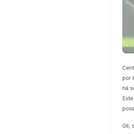
Cent
por 
há s
Este
poss
Gil,