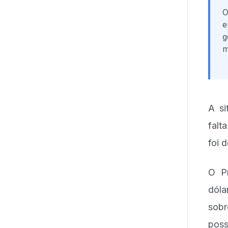
O
e
g
m
A si
falt
foi 
O Pr
dóla
sobr
poss