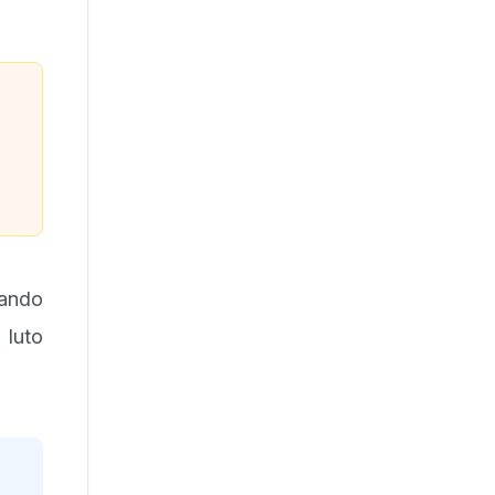
l
uando
 luto