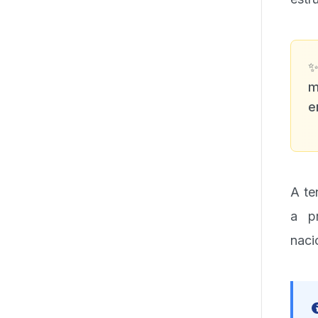
m
e
A te
a pr
naci