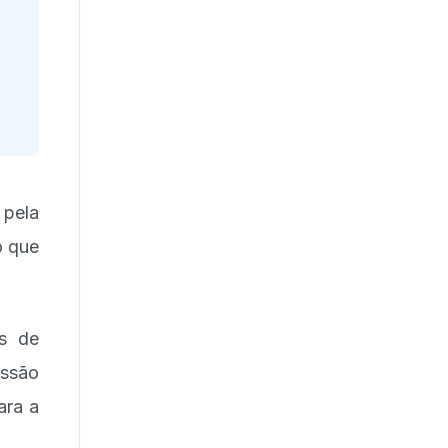
 pela
o que
es de
essão
ara a