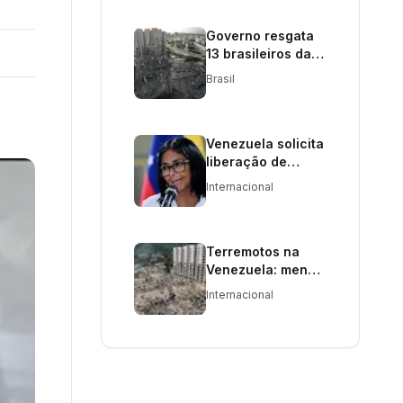
Governo resgata
13 brasileiros da
Venezuela após
Brasil
terremotos
devastadores
Venezuela solicita
liberação de
ativos congelados
Internacional
para recuperação
pós-terremotos
Terremotos na
Venezuela: menos
esperança de
Internacional
sobreviventes