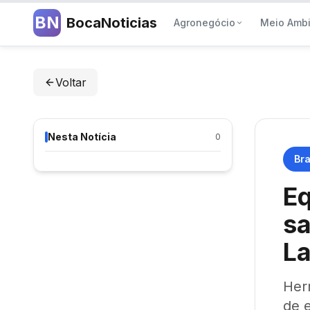
BN
BocaNoticias
Agronegócio
Meio Amb
Voltar
Nesta Notícia
0
Bra
Eq
s
La
Her
de e