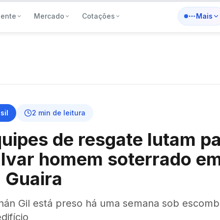
iente
Mercado
Cotações
Mais
sil
2
min de leitura
uipes de resgate lutam p
alvar homem soterrado e
 Guaira
nán Gil está preso há uma semana sob escomb
difício