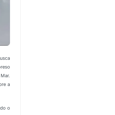
busca
preso
 Mar.
bre a
ndo o