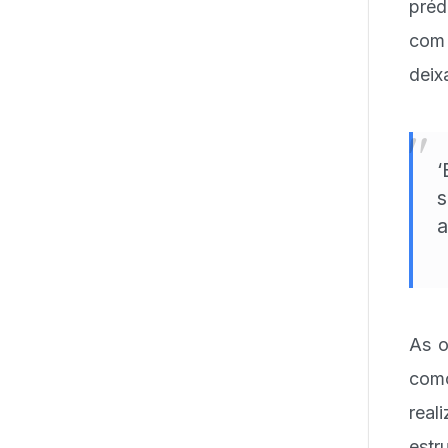
préd
com 
deix
"
‘
s
a
As o
como
real
estr