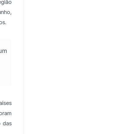
egião
unho,
os.
 um
aíses
foram
o das