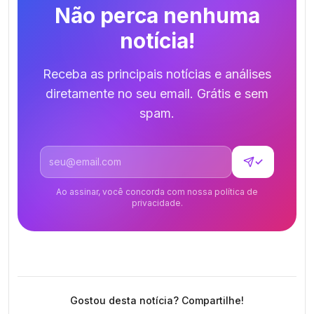
Não perca nenhuma
notícia!
Receba as principais notícias e análises
diretamente no seu email. Grátis e sem
spam.
Endereço de email
✓
Ao assinar, você concorda com nossa política de
privacidade.
Gostou desta notícia? Compartilhe!