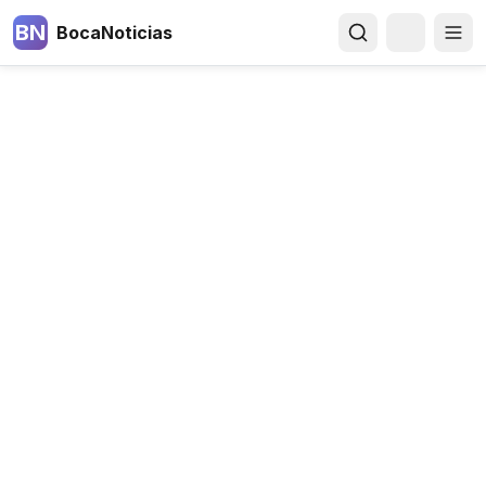
BN
BocaNoticias