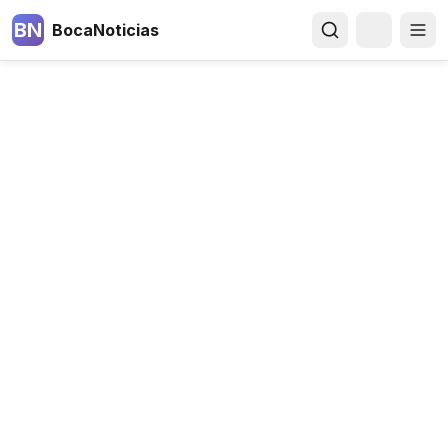
BN
BocaNoticias