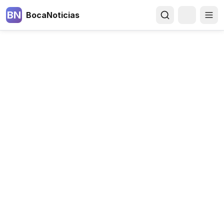
BN
BocaNoticias