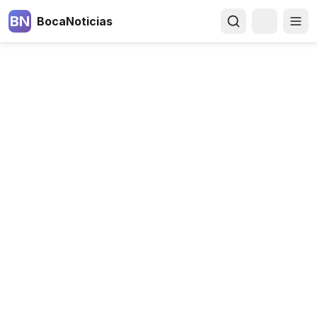
BN
BocaNoticias