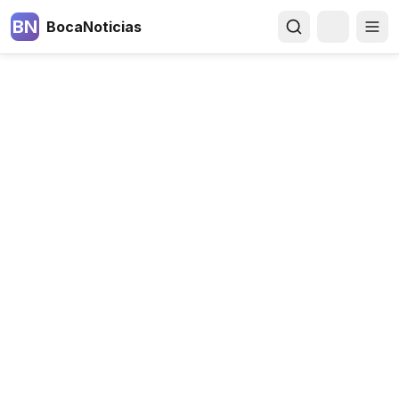
BN
BocaNoticias