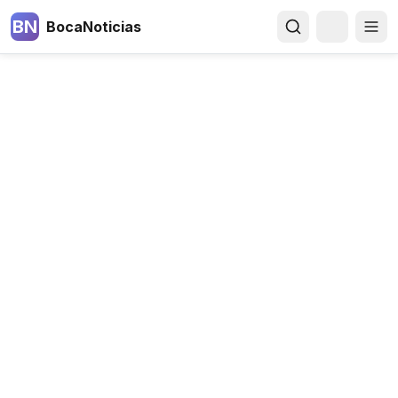
BN
BocaNoticias