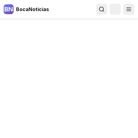
BN
BocaNoticias