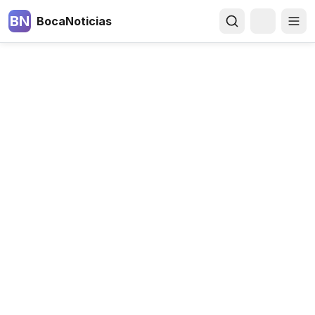
BN
BocaNoticias