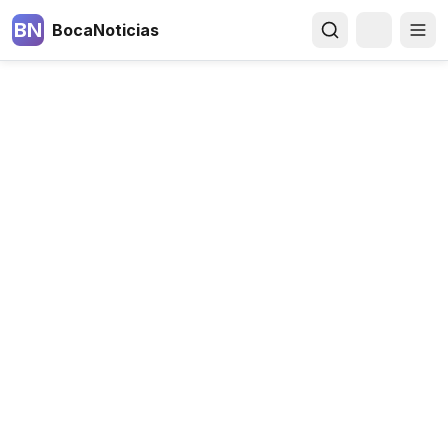
BN
BocaNoticias