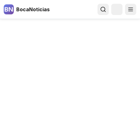
BN
BocaNoticias