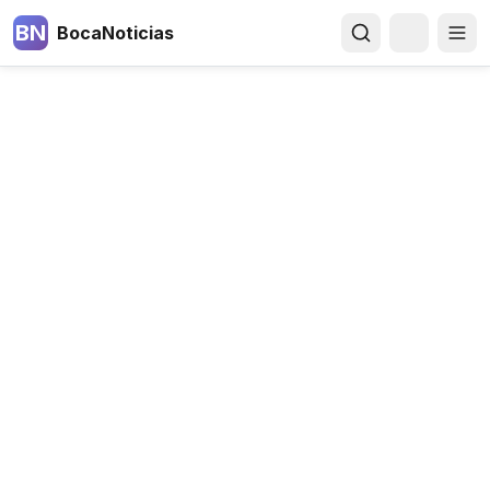
BN
BocaNoticias