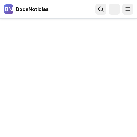
BN
BocaNoticias