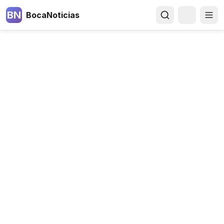
BN
BocaNoticias