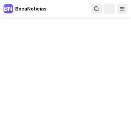
BN
BocaNoticias