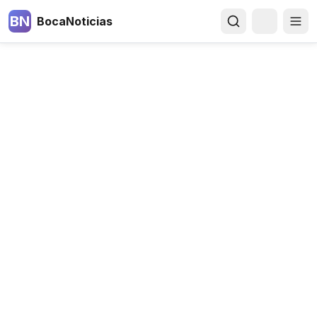
BN
BocaNoticias