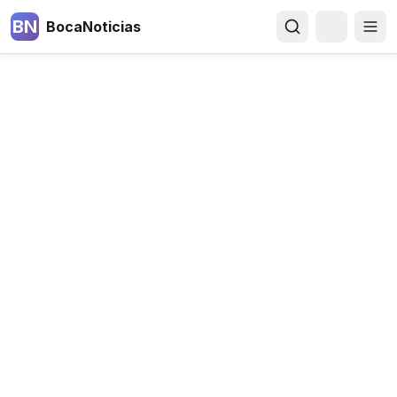
BN
BocaNoticias