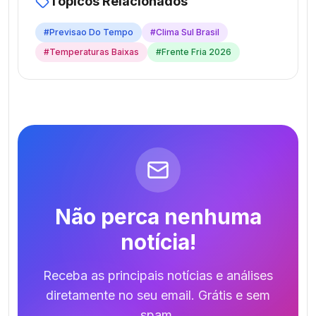
Tópicos Relacionados
#
Previsao Do Tempo
#
Clima Sul Brasil
#
Temperaturas Baixas
#
Frente Fria 2026
Não perca nenhuma
notícia!
Receba as principais notícias e análises
diretamente no seu email. Grátis e sem
spam.