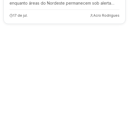
enquanto áreas do Nordeste permanecem sob alerta
para chuvas intensas e risco de alagamentos.
17 de jul.
Acro Rodrigues