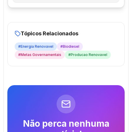
Tópicos Relacionados
#
Energia Renovavel
#
Biodiesel
#
Metas Governamentais
#
Producao Renovavel
Não perca nenhuma