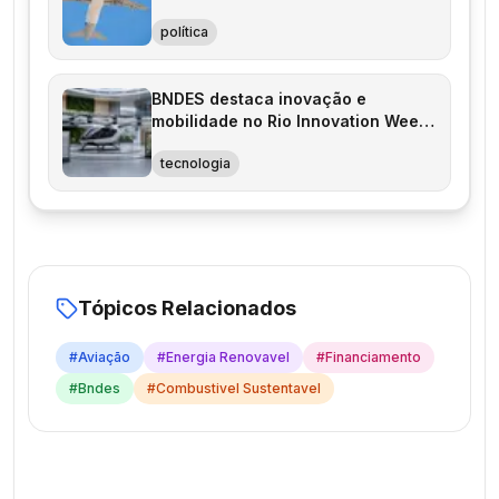
Brasil
política
BNDES destaca inovação e
mobilidade no Rio Innovation Week
2026
tecnologia
Tópicos Relacionados
#
Aviação
#
Energia Renovavel
#
Financiamento
#
Bndes
#
Combustivel Sustentavel