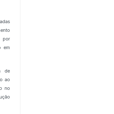
hadas
mento
a por
o em
a de
ão ao
to no
dução