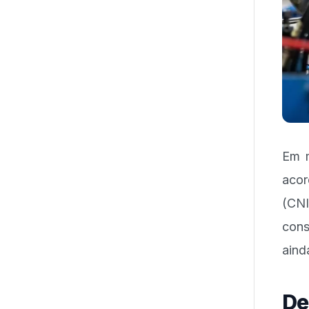
Em m
acor
(CN
cons
aind
De