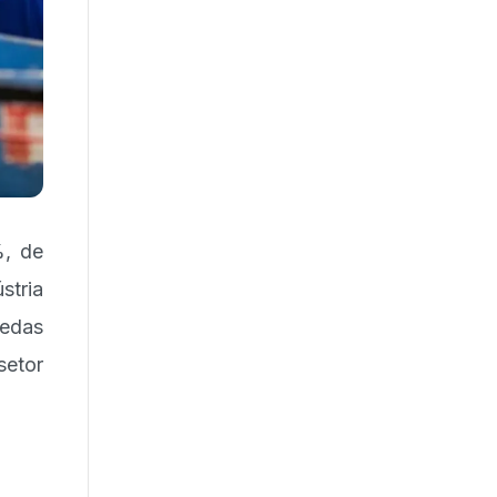
%, de
stria
edas
setor