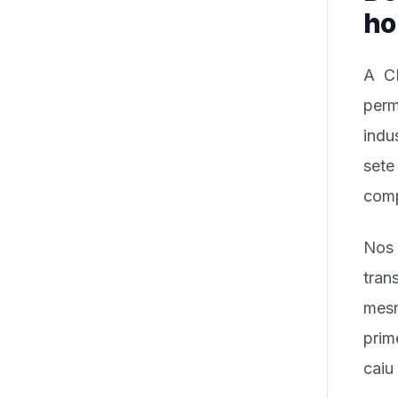
ho
A CN
perm
indu
set
comp
Nos
tran
mesm
prim
caiu