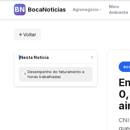
Meio
BN
BocaNoticias
Agronegócio
Ambiente
Voltar
Nesta Notícia
1
ec
Desempenho do faturamento e
1
horas trabalhadas
Em
0,
ai
CNI 
que