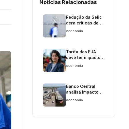
Notícias Relacionadas
Redução da Selic
gera críticas de
CNI e CUT pela
economia
sua ineficácia
Tarifa dos EUA
deve ter impacto
limitado no PIB
economia
brasileiro, avalia
economista da
InvestSmart XP
Banco Central
analisa impacto
da guerra no Irã
economia
na balança
comercial