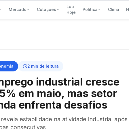
Lua
Mercado
Cotações
Política
Clima
H
Hoje
onomia
2
min de leitura
prego industrial cresce
5% em maio, mas setor
nda enfrenta desafios
revela estabilidade na atividade industrial após
das consecutivas