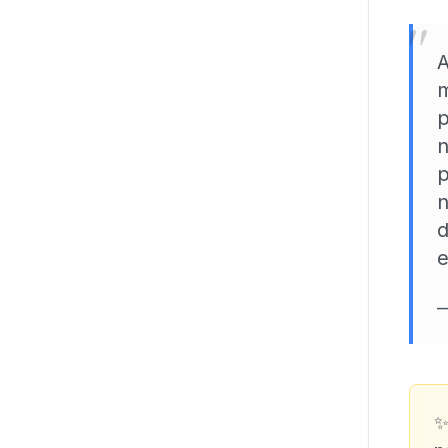
"
A
p
n
p
n
d
e