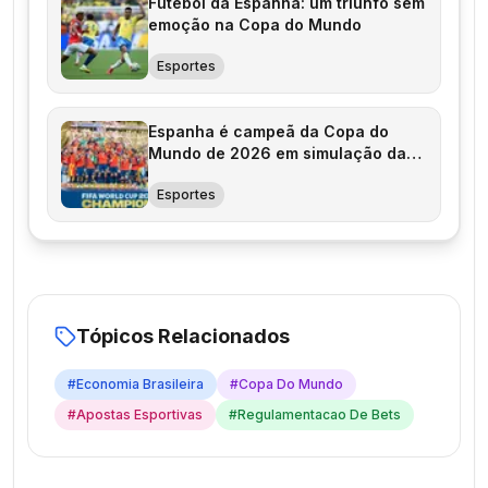
Futebol da Espanha: um triunfo sem
emoção na Copa do Mundo
Esportes
Espanha é campeã da Copa do
Mundo de 2026 em simulação da
EA Sports
Esportes
Tópicos Relacionados
#
Economia Brasileira
#
Copa Do Mundo
#
Apostas Esportivas
#
Regulamentacao De Bets