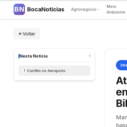
Meio
BN
BocaNoticias
Agronegócio
Ambiente
Voltar
Nesta Notícia
1
Int
Conflito no Aeroporto
1
At
en
Bi
Man
basc