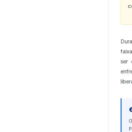
c
Dura
faix
ser 
enf
libe
O
p