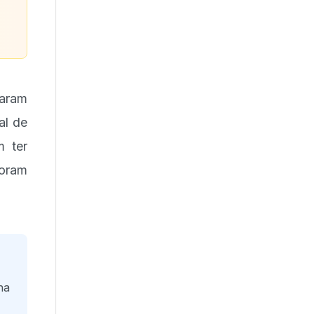
taram
al de
m ter
oram
na