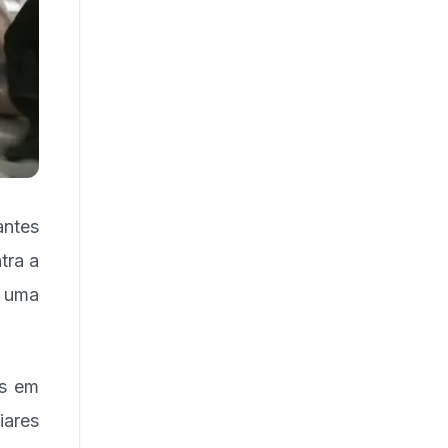
antes
tra a
e uma
as em
iares