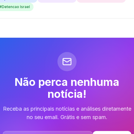
#
Detencao Israel
Não perca nenhuma
notícia!
Receba as principais notícias e análises diretamente
no seu email. Grátis e sem spam.