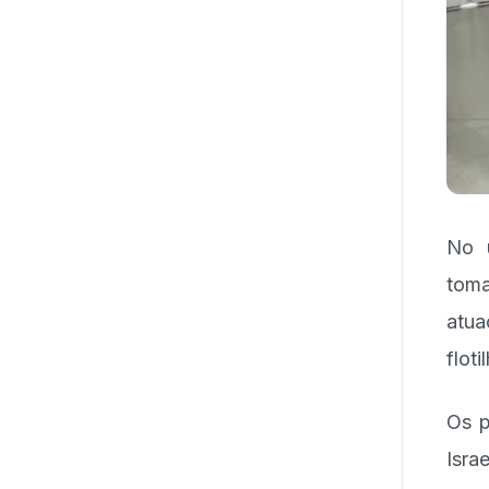
No ú
toma
atua
flot
Os p
Isra