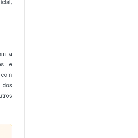
cial,
ram a
tes e
u com
a dos
utros