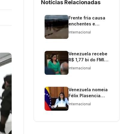
Notícias Relacionadas
Frente fria causa
enchentes e
tornados no Chile
Internacional
Venezuela recebe
R$ 1,77 bi do FMI
para reconstrução
Internacional
pós-terremoto
Venezuela nomeia
Félix Plasencia
como novo
Internacional
ministro das
Relações
Exteriores