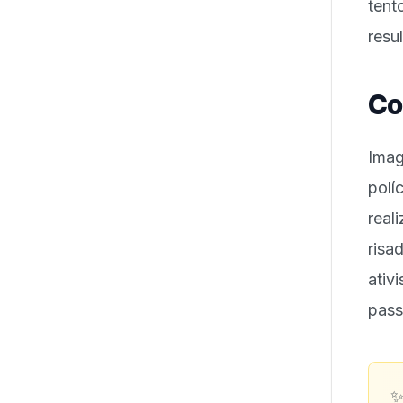
tent
resu
Co
Imag
polí
real
risa
ativ
pass