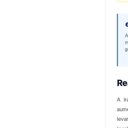
A
m
g
Re
A ir
aume
lev