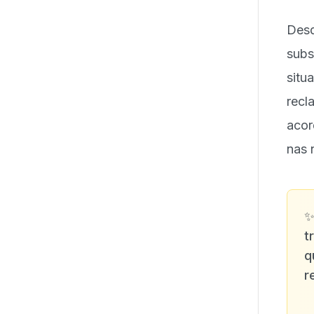
Desd
subs
sit
rec
acor
nas 
t
q
r