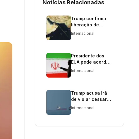
Notícias Relacionadas
Trump confirma
liberação de
navios com
Internacional
petróleo iraniano
Presidente dos
EUA pede acordo
unificado do Irã
Internacional
para encerrar
conflito
Trump acusa Irã
de violar cessar-
fogo e petróleo
Internacional
dispara