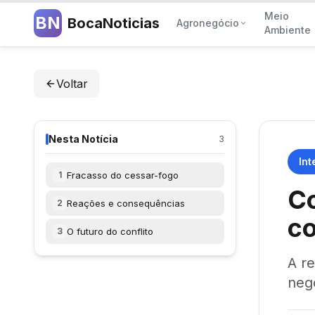
Meio
BN
BocaNoticias
Agronegócio
Ambiente
Voltar
Nesta Notícia
3
Int
Fracasso do cessar-fogo
1
Co
Reações e consequências
2
c
O futuro do conflito
3
A r
neg