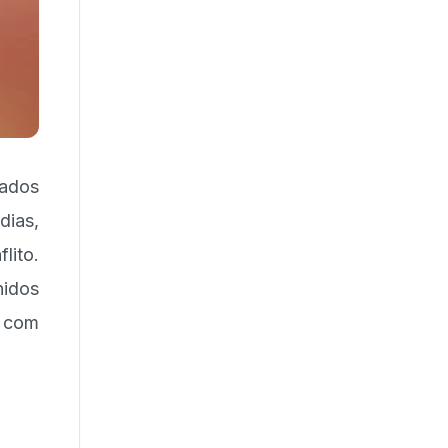
tados
dias,
lito.
idos
u com