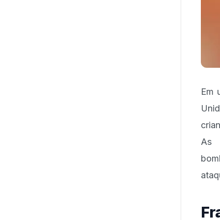
Em u
Unid
cria
As 
bomb
ataq
Fr