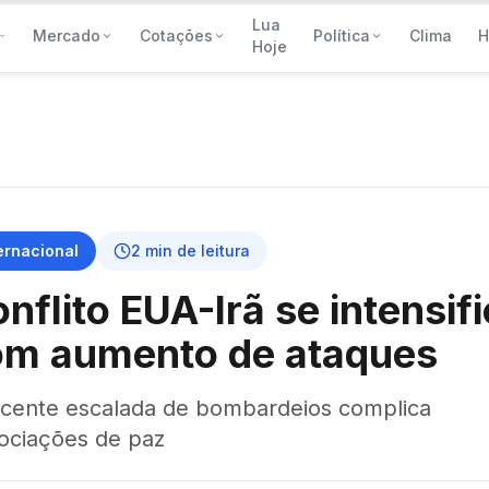
Lua
Mercado
Cotações
Política
Clima
H
Hoje
ernacional
2
min de leitura
nflito EUA-Irã se intensif
om aumento de ataques
ecente escalada de bombardeios complica
ociações de paz