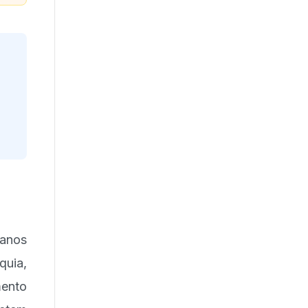
ianos
quia,
ento