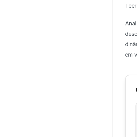
Teer
Anal
des
dinâ
em v