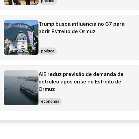
política
Trump busca influência no G7 para
abrir Estreito de Ormuz
política
AIE reduz previsão de demanda de
petróleo após crise no Estreito de
Ormuz
economia