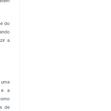
etem
ue do
vando
zir a
m uma
 e a
 como
os de