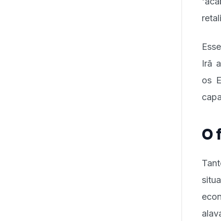
'ac
reta
Esse
Irã 
os E
capa
O 
Tant
sit
econ
alav