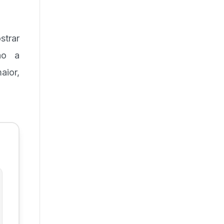
strar
ão a
aior,