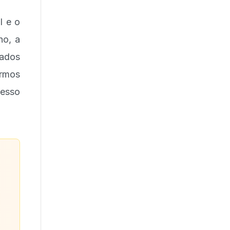
l e o
ho, a
ados
rmos
cesso