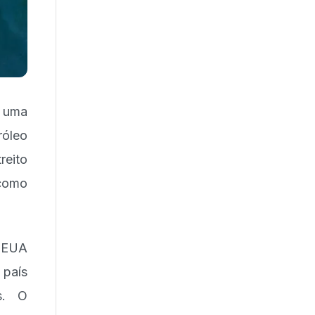
, uma
róleo
reito
como
 EUA
 país
s. O