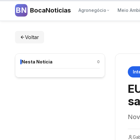
BN
BocaNoticias
Agronegócio
Meio Amb
Voltar
Nesta Notícia
0
Int
E
sa
Nov
Gab