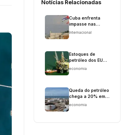
Notícias Relacionadas
Cuba enfrenta
impasse nas
negociações com
Internacional
os EUA sobre
sanções
Estoques de
petróleo dos EUA
caem para níveis
economia
recordes
históricos
Queda do petróleo
chega a 20% em
junho após acordo
economia
EUA-Irã