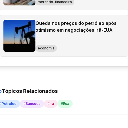
mercado-financeiro
Queda nos preços do petróleo após
otimismo em negociações Irã-EUA
economia
Tópicos Relacionados
#
Petroleo
#
Sancoes
#
Ira
#
Eua