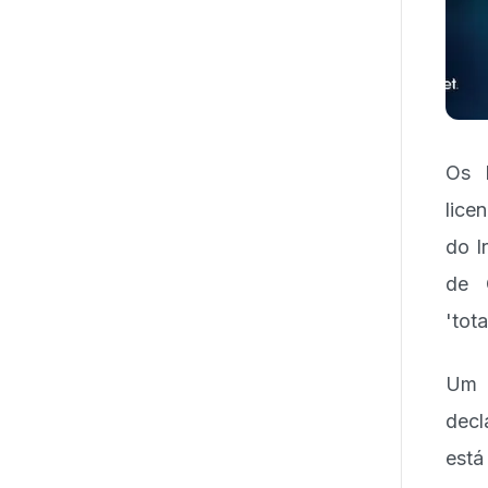
Os E
lice
do I
de 
'tot
Um 
decl
est