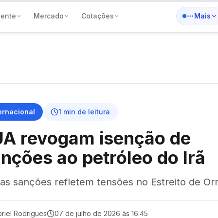
iente
Mercado
Cotações
Mais
ernacional
1
min de leitura
UA revogam isenção de
nções ao petróleo do Irã
as sanções refletem tensões no Estreito de O
riel Rodrigues
07 de julho de 2026 às 16:45