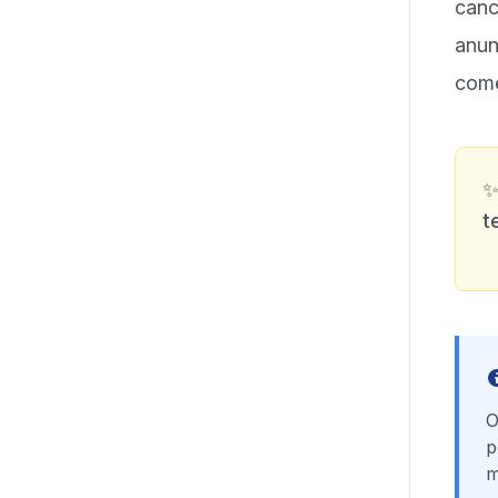
can
anu
come
t
O
p
m