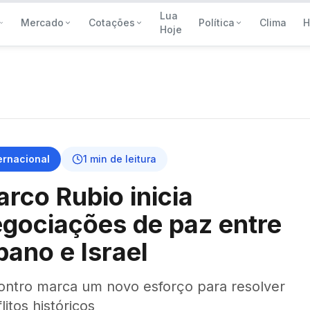
Lua
Mercado
Cotações
Política
Clima
H
Hoje
ernacional
1
min de leitura
rco Rubio inicia
gociações de paz entre
bano e Israel
ontro marca um novo esforço para resolver
litos históricos