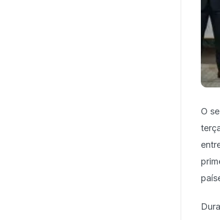
O se
terç
entr
prim
país
Dura