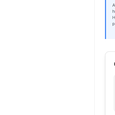
A
h
H
p