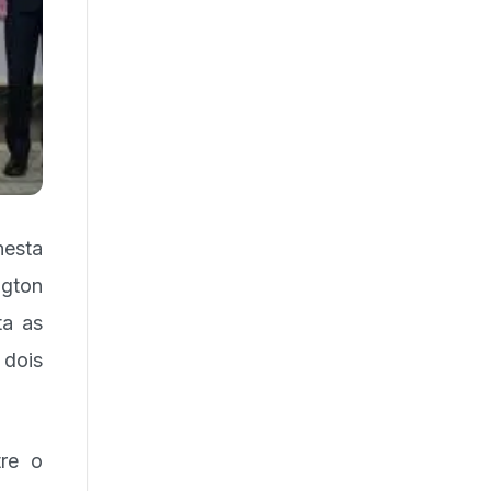
nesta
ngton
ta as
 dois
tre o