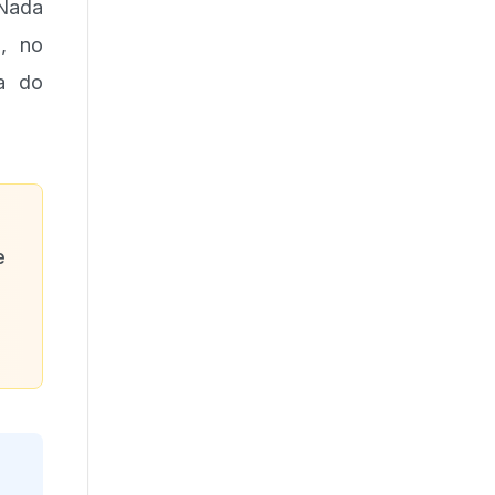
 Nada
, no
ça do
e