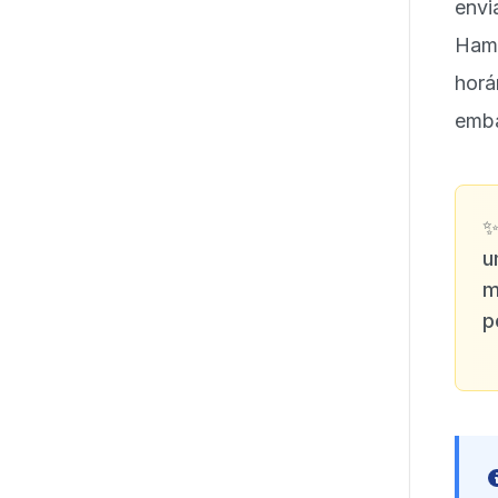
envi
Ham
horá
emba
u
m
p