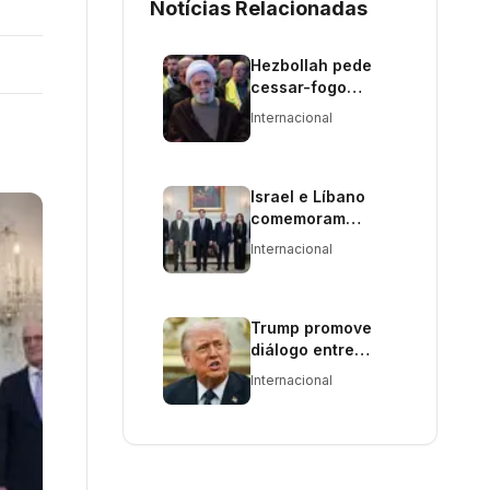
Notícias Relacionadas
Hezbollah pede
cessar-fogo
global e rejeita
Internacional
trégua negociada
Israel e Líbano
comemoram
avanços nas
Internacional
negociações de
paz
Trump promove
diálogo entre
Líbano e Israel por
Internacional
cessar-fogo