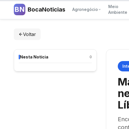
Meio
BN
BocaNoticias
Agronegócio
Ambiente
Voltar
Nesta Notícia
0
Int
Ma
ne
Lí
Enc
conf