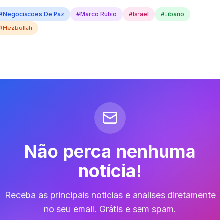
#
Negociacoes De Paz
#
Marco Rubio
#
Israel
#
Libano
#
Hezbollah
Não perca nenhuma
notícia!
Receba as principais notícias e análises diretamente
no seu email. Grátis e sem spam.