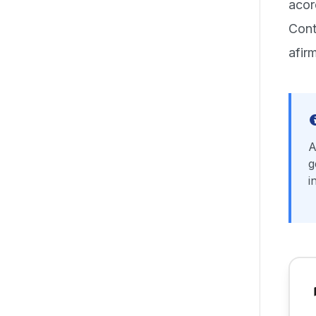
aco
Cont
afir
A
g
i