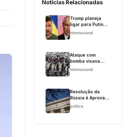
Notícias Relacionadas
Trump planeja
ligar para Putin
após encontro
Internacional
com Zelensky
Ataque com
bomba visava
comandante russo
Internacional
em Khabarovsk
Resolução da
Rússia é Aprovada
no Conselho de
política
Direitos Humanos
da ONU