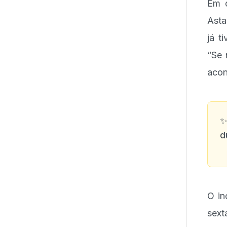
Em d
Asta
já t
“Se 
acon
d
O in
sext