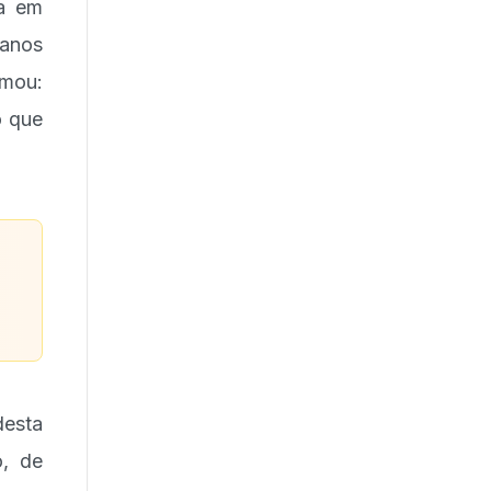
sa em
ianos
rmou:
o que
desta
o, de