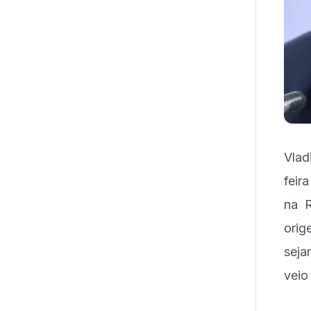
Vlad
feir
na R
orig
seja
veio