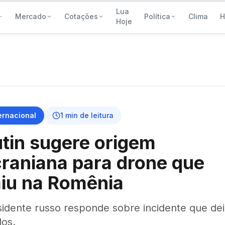
Lua
Mercado
Cotações
Política
Clima
H
Hoje
ernacional
1
min de leitura
tin sugere origem
raniana para drone que
iu na Romênia
sidente russo responde sobre incidente que de
dos.