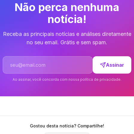
Não perca nenhuma
notícia!
Receba as principais notícias e análises diretamente
no seu email. Grátis e sem spam.
Endereço de email
Assinar
Ao assinar, você concorda com nossa política de privacidade.
Gostou desta notícia? Compartilhe!