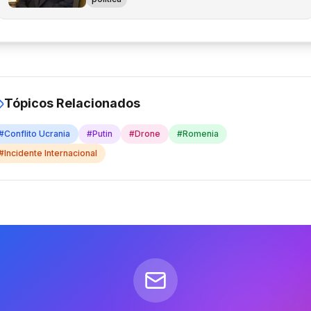
Tópicos Relacionados
#
Conflito Ucrania
#
Putin
#
Drone
#
Romenia
#
Incidente Internacional