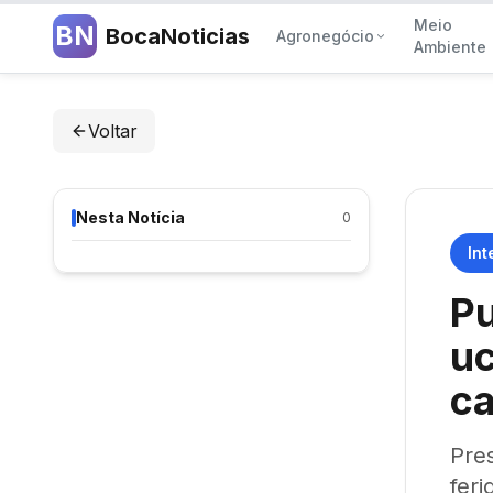
Meio
BN
BocaNoticias
Agronegócio
Ambiente
Voltar
Nesta Notícia
0
Int
Pu
uc
ca
Pre
feri