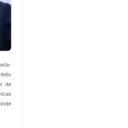
exta-
rédio
er de
nicas
 onde