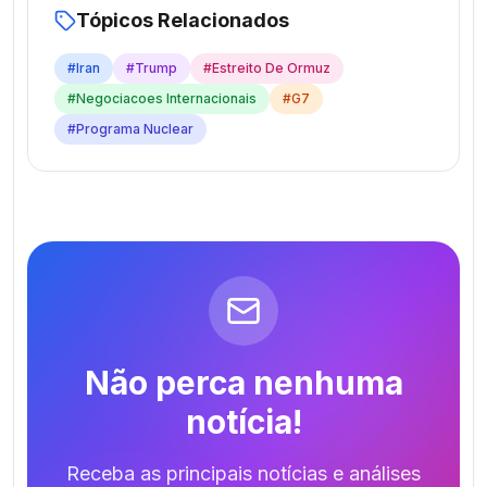
Tópicos Relacionados
#
Iran
#
Trump
#
Estreito De Ormuz
#
Negociacoes Internacionais
#
G7
#
Programa Nuclear
Não perca nenhuma
notícia!
Receba as principais notícias e análises