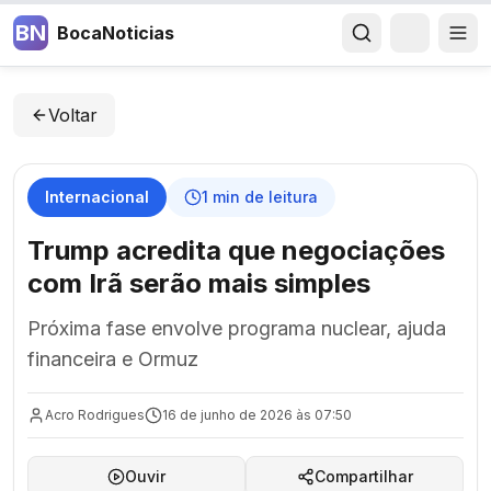
BN
BocaNoticias
Voltar
Internacional
1
min de leitura
Trump acredita que negociações
com Irã serão mais simples
Próxima fase envolve programa nuclear, ajuda
financeira e Ormuz
Acro Rodrigues
16 de junho de 2026 às 07:50
Ouvir
Compartilhar