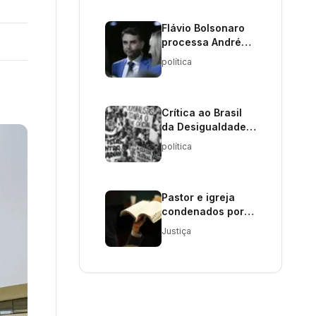
Flávio Bolsonaro
processa André
Janones por
política
injúria nas redes
sociais
Crítica ao Brasil
da Desigualdade e
Alienação Social
política
Pastor e igreja
condenados por
expor fiel em culto
Justiça