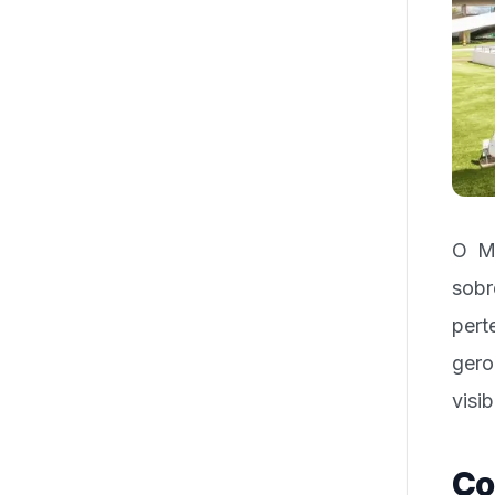
O Mi
sob
pert
gero
visi
Co