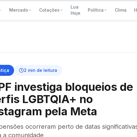
Lua
Mercado
Cotações
Política
Clima
H
Hoje
tiça
2
min de leitura
F investiga bloqueios de
rfis LGBTQIA+ no
stagram pela Meta
pensões ocorreram perto de datas significativa
a a comunidade