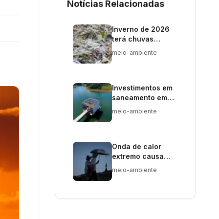
Notícias Relacionadas
Inverno de 2026
terá chuvas
abaixo da média e
meio-ambiente
El Niño forte
Investimentos em
saneamento em
SP crescem 120%
meio-ambiente
após
desestatização
Onda de calor
extremo causa
mais de 10 mil
meio-ambiente
mortes na Europa