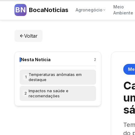
Meio
BN
BocaNoticias
Agronegócio
Ambiente
Voltar
Nesta Notícia
2
Me
Temperaturas anômalas em
1
destaque
Ca
Impactos na saúde e
2
um
recomendações
s
Tem
do 