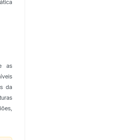
ática
e as
íveis
os da
turas
iões,