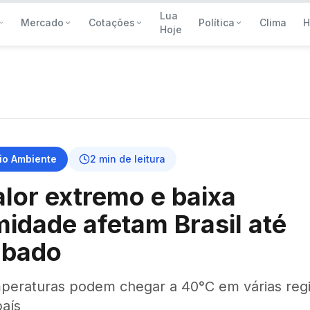
Lua
Mercado
Cotações
Política
Clima
H
Hoje
io Ambiente
2
min de leitura
lor extremo e baixa
idade afetam Brasil até
ábado
peraturas podem chegar a 40°C em várias reg
país