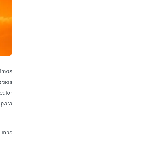
ximos
ersos
calor
 para
nimas