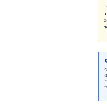
m
o
n
O
G
m
t