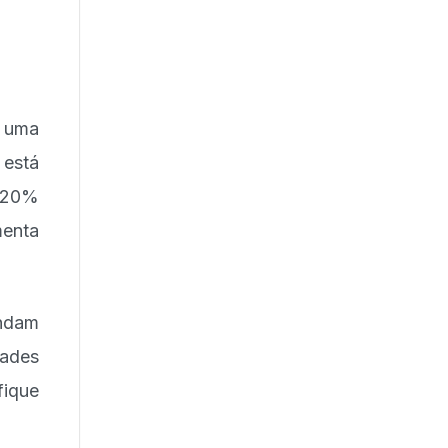
m uma
 está
e 20%
menta
endam
dades
fique