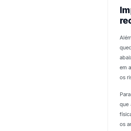
Im
re
Além
qued
abai
em a
os r
Para
que 
físi
os a