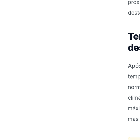
próx
dest
Te
de
Apó
temp
norm
clim
máxi
mas 