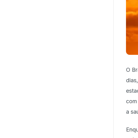
O Br
dias
esta
com 
a sa
Enqu