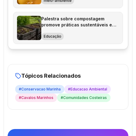
meio-ambiente
Palestra sobre compostagem
promove práticas sustentáveis em
Júlio de Castilhos
Educação
Tópicos Relacionados
#
Conservacao Marinha
#
Educacao Ambiental
#
Cavalos Marinhos
#
Comunidades Costeiras