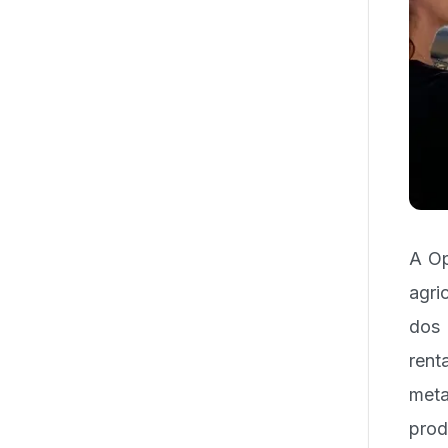
A Op
agri
dos
rent
meta
prod