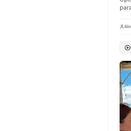
par
Ali