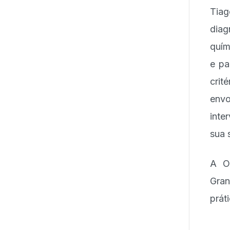
Tiag
diag
quím
e pa
crit
env
inte
sua 
A O
Gra
prát