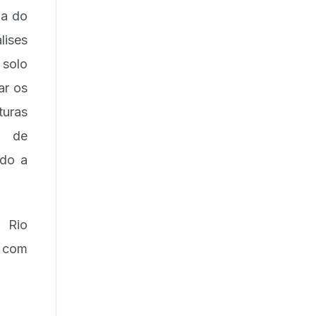
ia do
lises
 solo
ar os
turas
s de
ndo a
 Rio
 com