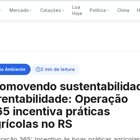
Lua
Mercado
Cotações
Política
Clima
H
Hoje
io Ambiente
2
min de leitura
omovendo sustentabilida
rentabilidade: Operação
5 incentiva práticas
rícolas no RS
ação 365: Incentivo às boas práticas agrícolas