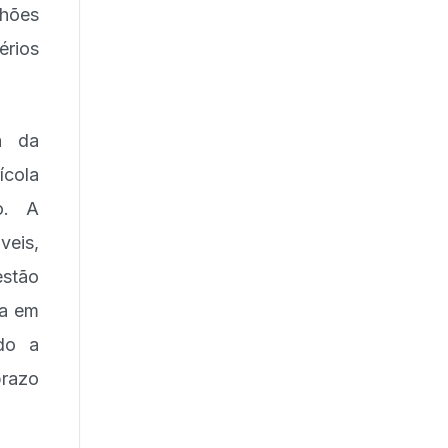
lhões
érios
a da
ícola
o. A
veis,
estão
da em
ndo a
prazo