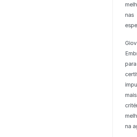
melh
nas 
espe
Gio
Embr
par
cert
impu
mais
crit
melh
na ag