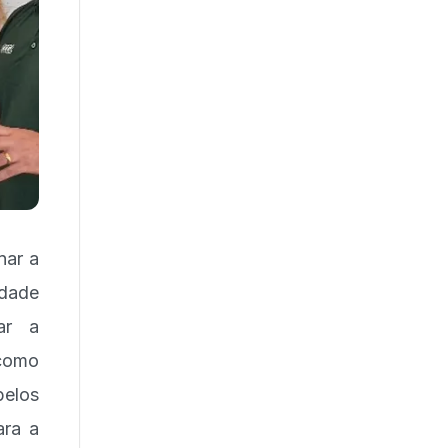
nar a
idade
ar a
 como
pelos
ara a