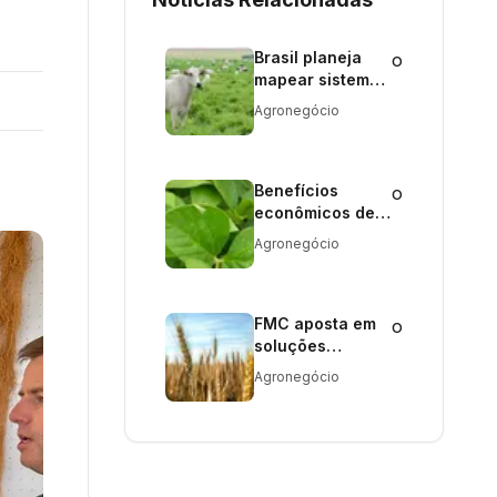
Brasil planeja
o
mapear sistemas
integrados de
Agronegócio
forma remota
Benefícios
o
econômicos de
USD 30 bilhões:
Agronegócio
transgênicos no
Brasil nos
últimos 25 anos
FMC aposta em
o
soluções
exclusivas para
Agronegócio
o público da
Expodireto
Cotrijal