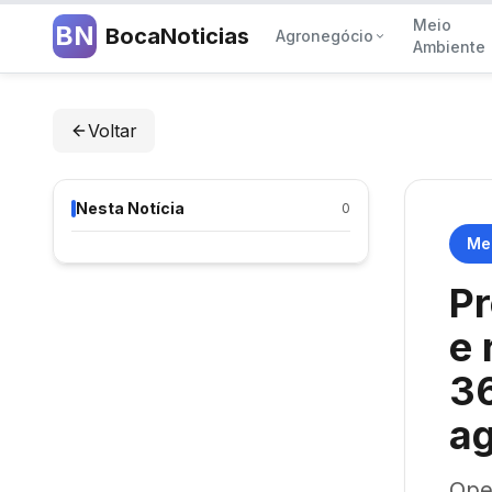
Meio
BN
BocaNoticias
Agronegócio
Ambiente
Voltar
Nesta Notícia
0
Me
Pr
e 
36
ag
Oper