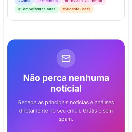
#
Clima
#
FrenteFria
#
Previsao Do Tempo
#
Temperaturas Altas
#
Sudeste Brasil
Não perca nenhuma
notícia!
Receba as principais notícias e análises
diretamente no seu email. Grátis e sem
spam.