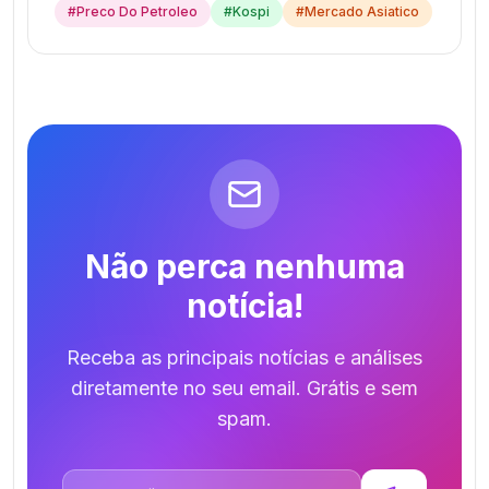
#
Preco Do Petroleo
#
Kospi
#
Mercado Asiatico
Não perca nenhuma
notícia!
Receba as principais notícias e análises
diretamente no seu email. Grátis e sem
spam.
Endereço de email