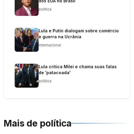
dos EUA no Brasil
política
Lula e Putin dialogam sobre comércio
e guerra na Ucrânia
Internacional
Lula critica Milei e chama suas falas
de 'patacoada'
política
Mais de
política