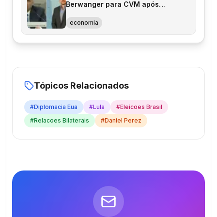
Berwanger para CVM após
debatedores discutirem reformas
economia
Tópicos Relacionados
#
Diplomacia Eua
#
Lula
#
Eleicoes Brasil
#
Relacoes Bilaterais
#
Daniel Perez