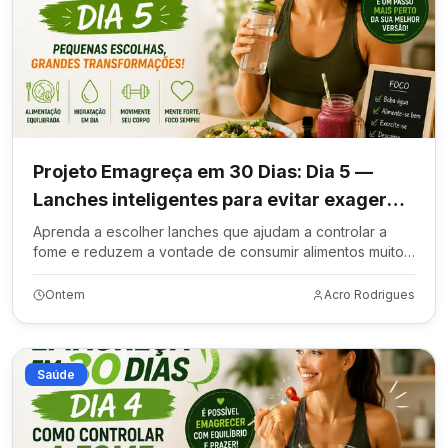
Projeto Emagreça em 30 Dias: Dia 5 —
Lanches inteligentes para evitar exageros
nas refeições
Aprenda a escolher lanches que ajudam a controlar a
fome e reduzem a vontade de consumir alimentos muito
calóricos.
Ontem
Acro Rodrigues
Saúde