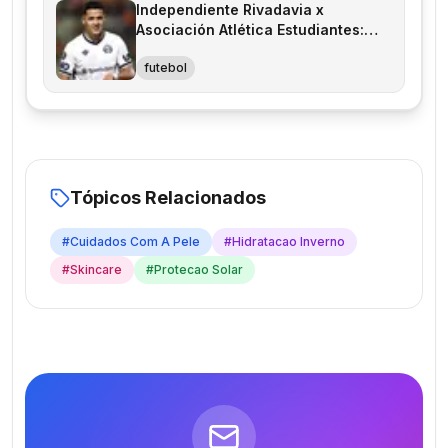
Independiente Rivadavia x
Asociación Atlética Estudiantes:
Tudo Sobre o Confronto
futebol
Tópicos Relacionados
#
Cuidados Com A Pele
#
Hidratacao Inverno
#
Skincare
#
Protecao Solar