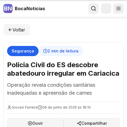
BN
BocaNoticias
Voltar
Segurança
2
min de leitura
Polícia Civil do ES descobre
abatedouro irregular em Cariacica
Operação revela condições sanitárias
inadequadas e apreensão de carnes
Giovani Ferreira
08 de junho de 2026 às 18:10
Ouvir
Compartilhar