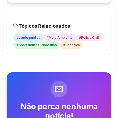
Tópicos Relacionados
#
saude publica
#
Meio Ambiente
#
Policia Civil
#
Abatedouro Clandestino
#
Cariacica
Não perca nenhuma
notícia!