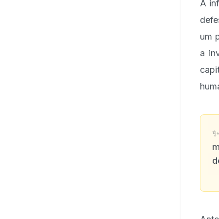
A in
defe
um p
a in
capi
huma
m
d