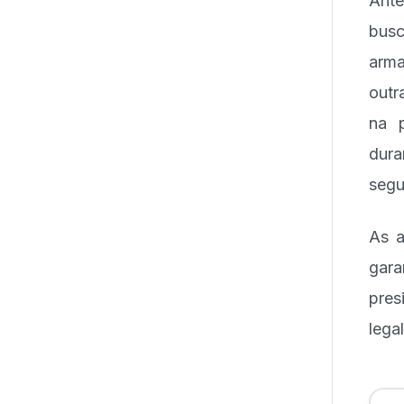
Ante
busc
arma
outr
na p
dur
segu
As a
gara
pres
lega