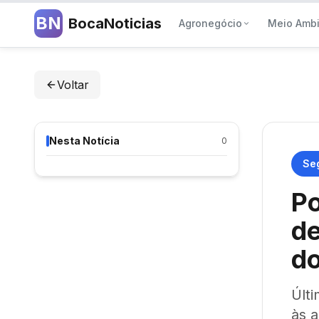
BN
BocaNoticias
Agronegócio
Meio Amb
Voltar
Nesta Notícia
0
Se
Po
de
do
Últi
às 