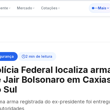
iente
Mercado
Cotações
Mais
gurança
2
min de leitura
lícia Federal localiza arm
 Jair Bolsonaro em Caxia
 Sul
ma arma registrada do ex-presidente foi entreg
autoridades