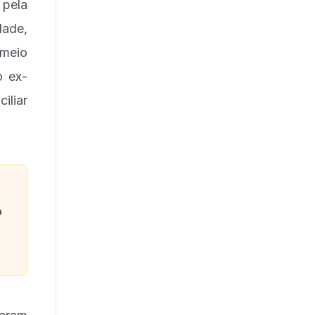
 pela
dade,
 meio
o ex-
iliar
o