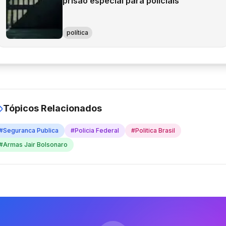
prisão especial para policiais
política
Tópicos Relacionados
#
Seguranca Publica
#
Policia Federal
#
Politica Brasil
#
Armas Jair Bolsonaro