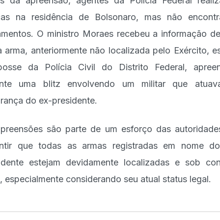
s da apreensão, agentes da Polícia Federal reali
as na residência de Bolsonaro, mas não encont
mentos. O ministro Moraes recebeu a informação d
a arma, anteriormente não localizada pelo Exército, e
osse da Polícia Civil do Distrito Federal, apree
ante uma blitz envolvendo um militar que atuav
rança do ex-presidente.
preensões são parte de um esforço das autoridad
ntir que todas as armas registradas em nome d
idente estejam devidamente localizadas e sob con
l, especialmente considerando seu atual status legal.