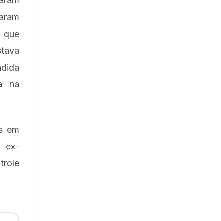
zaram
raram
e que
stava
ndida
a na
es em
o ex-
trole