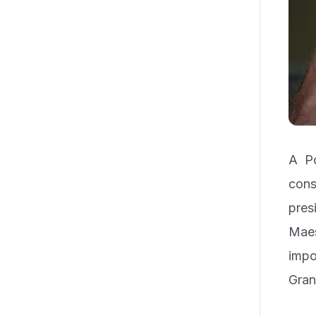
A Po
cons
pres
Maes
impo
Gran