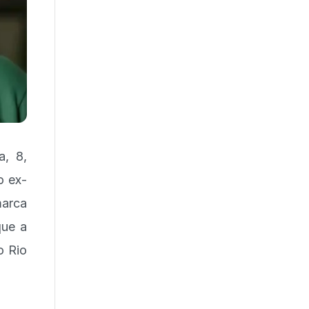
a, 8,
o ex-
marca
que a
o Rio