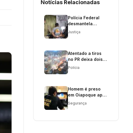
Notícias Relacionadas
Polícia Federal
desmantela
facção criminosa
Justiça
na Bahia
Atentado a tiros
no PR deixa dois
mortos e três
Polícia
feridos;
adolescente é
procurado
Homem é preso
em Oiapoque após
deportação da
Segurança
Guiana Francesa