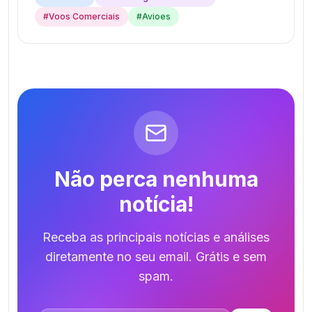
#
Voos Comerciais
#
Avioes
Não perca nenhuma
notícia!
Receba as principais notícias e análises
diretamente no seu email. Grátis e sem
spam.