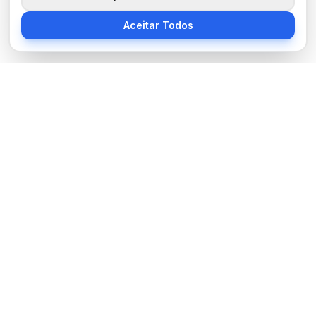
Aceitar Todos
Sobre Nós
BocaNoticias é seu portal de notícias moderno, trazendo as
últimas informações de tecnologia, esportes, cultura e mundo.
Links Úteis