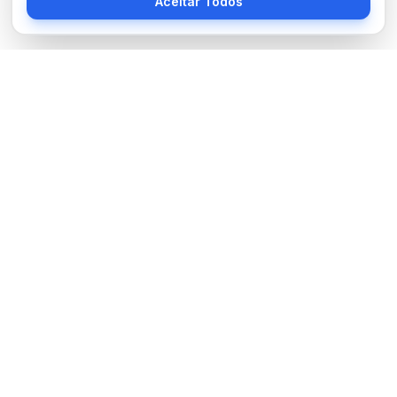
Aceitar Todos
Sobre Nós
BocaNoticias é seu portal de notícias moderno, trazendo as
últimas informações de tecnologia, esportes, cultura e mundo.
Links Úteis
Sobre Nós