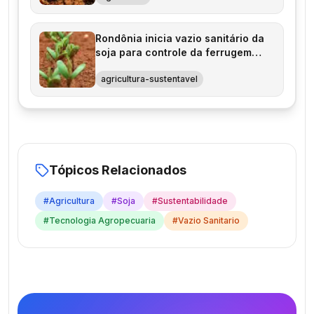
Rondônia inicia vazio sanitário da
soja para controle da ferrugem
asiática
agricultura-sustentavel
Tópicos Relacionados
#
Agricultura
#
Soja
#
Sustentabilidade
#
Tecnologia Agropecuaria
#
Vazio Sanitario