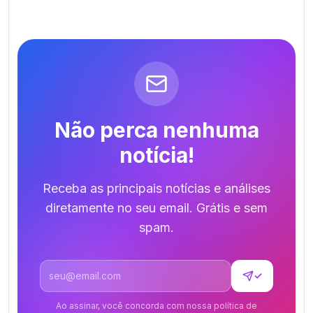
Não perca nenhuma
notícia!
Receba as principais notícias e análises
diretamente no seu email. Grátis e sem
spam.
Endereço de email
✓
Ao assinar, você concorda com nossa política de