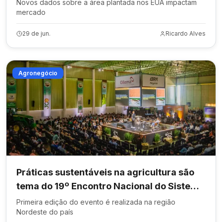
Novos dados sobre a área plantada nos EUA impactam
mercado
29 de jun.
Ricardo Alves
Agronegócio
Práticas sustentáveis na agricultura são
tema do 19º Encontro Nacional do Sistema
Plantio Direto
Primeira edição do evento é realizada na região
Nordeste do país