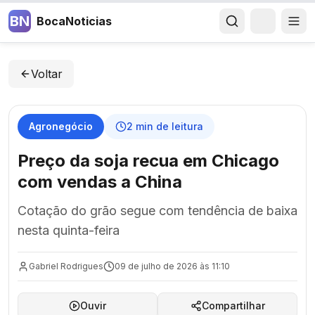
BN
BocaNoticias
Voltar
Agronegócio
2
min de leitura
Preço da soja recua em Chicago
com vendas a China
Cotação do grão segue com tendência de baixa
nesta quinta-feira
Gabriel Rodrigues
09 de julho de 2026 às 11:10
Ouvir
Compartilhar