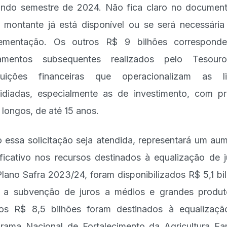
ndo semestre de 2024. Não fica claro no documen
 montante já está disponível ou se será necessári
lementação. Os outros R$ 9 bilhões correspond
amentos subsequentes realizados pelo Tesour
ituições financeiras que operacionalizam as l
idiadas, especialmente as de investimento, com p
 longos, de até 15 anos.
 essa solicitação seja atendida, representará um au
ificativo nos recursos destinados à equalização de j
lano Safra 2023/24, foram disponibilizados R$ 5,1 bi
 a subvenção de juros a médios e grandes produt
os R$ 8,5 bilhões foram destinados à equalizaç
rama Nacional de Fortalecimento da Agricultura Fam