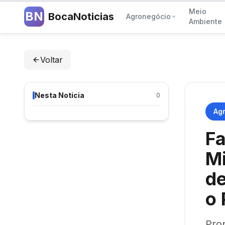
Meio
BN
BocaNoticias
Agronegócio
Ambiente
Voltar
Nesta Notícia
0
Ag
Fa
Mi
de
o 
Pro