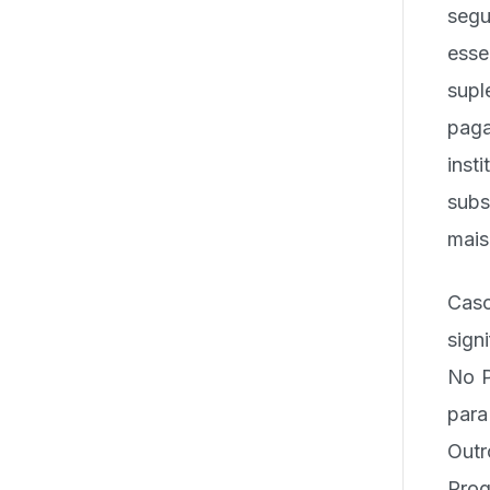
segu
esse
sup
pag
inst
subs
mais
Caso
sign
No P
para
Outr
Prog