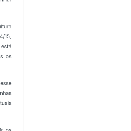
ltura
4/15,
 está
os os
 esse
inhas
tuais
ir os