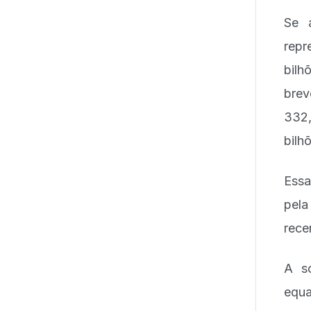
Se 
repr
bilh
brev
332,
bilh
Essa
pel
rece
A so
equa