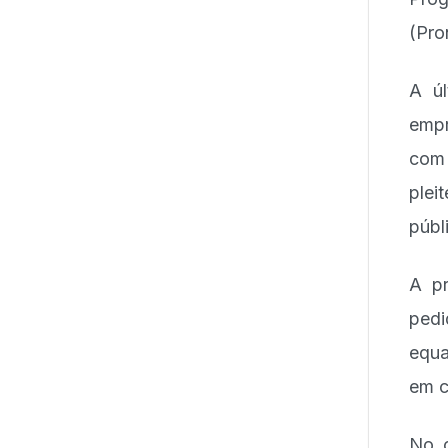
(Pro
A úl
empr
com 
plei
públ
A pr
pedi
equa
em c
No c