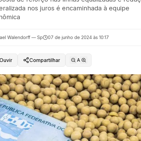
eralizada nos juros é encaminhada à equipe
nômica
ael Walendorff — Sp
07 de junho de 2024 às 10:17
Ouvir
Compartilhar
A