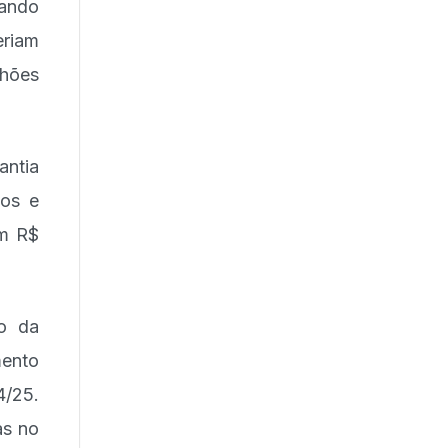
sando
eriam
lhões
antia
ios e
em R$
io da
mento
4/25.
as no