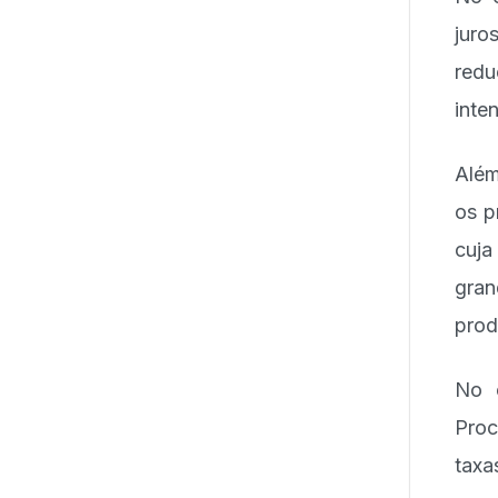
juro
redu
inte
Além
os p
cuj
gran
prod
No c
Proc
taxa