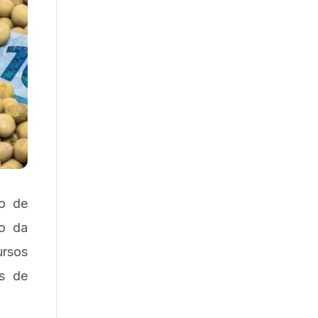
io de
io da
rsos
os de