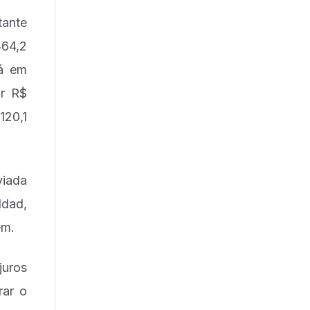
ante
364,2
rá em
ar R$
120,1
viada
dad,
em.
juros
rar o