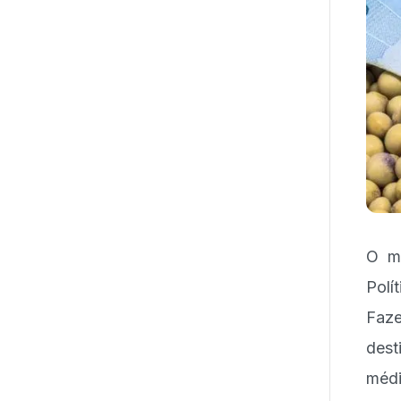
O mi
Polí
Faz
dest
médi