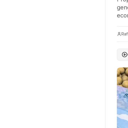
gen
eco
Raf