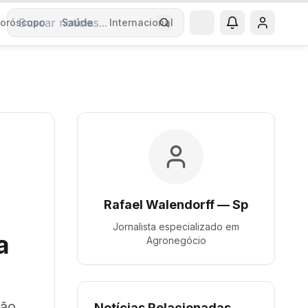
oróscopo
Saúde
Internacional
Buscar notícias
Rafael Walendorff — Sp
Jornalista especializado em
a
Agronegócio
ção
Notícias Relacionadas