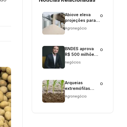
Abiove eleva
o
projeções para
complexos da
Agronegócio
soja em 2026
BNDES aprova
o
R$ 500 milhões
para planta de
negócios
etanol em MT
Arqueias
o
extremófilas
aumentam
Agronegócio
resistência do
milho à
salinidade