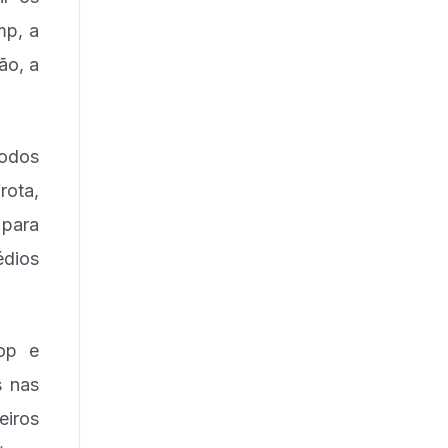
mp, a
ão, a
todos
rota,
para
édios
oop e
s nas
eiros