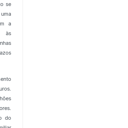
to se
a uma
em a
o às
inhas
razos
mento
uros.
lhões
ores.
ão do
iliar