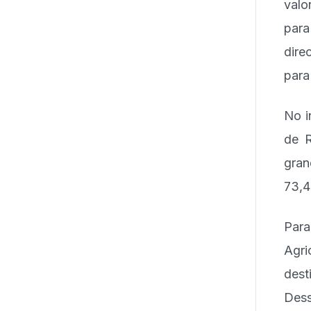
valo
para
dire
para
No i
de R
gran
73,4
Para
Agri
dest
Dess