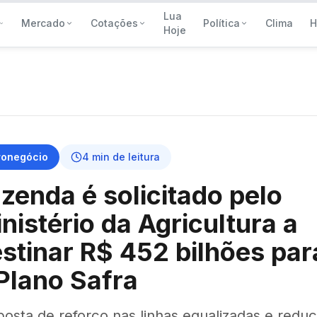
Lua
Mercado
Cotações
Política
Clima
H
Hoje
ronegócio
4
min de leitura
zenda é solicitado pelo
nistério da Agricultura a
stinar R$ 452 bilhões par
Plano Safra
posta de reforço nas linhas equalizadas e redu