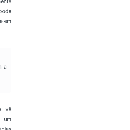
mente
 pode
te em
m a
se vê
 a um
gias