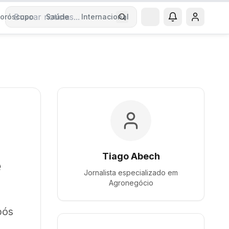
oróscopo
Saúde
Internacional
Buscar notícias
Tiago Abech
e
Jornalista especializado em
Agronegócio
pós