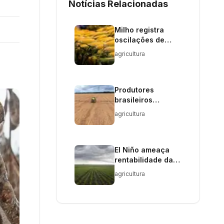
Notícias Relacionadas
Milho registra
oscilações de
preço enquanto
agricultura
cenário interno é
cauteloso
Produtores
brasileiros
enfrentam
agricultura
aumento em
defensivos
agrícolas em 2025
El Niño ameaça
rentabilidade da
soja em 2026
agricultura