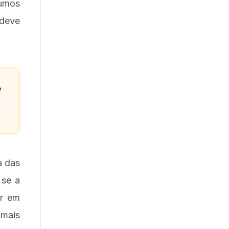
umos
 deve
%
a das
 se a
ar em
 mais