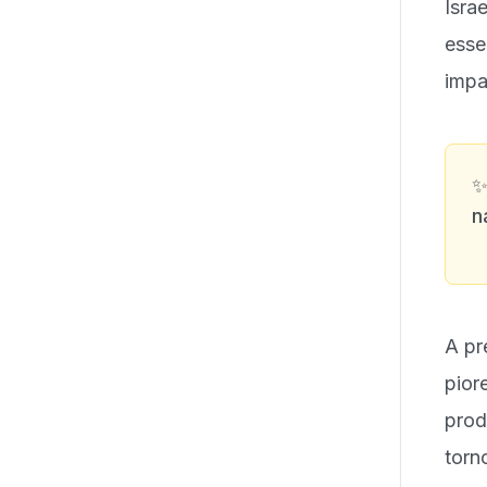
Isr
esse
impa
n
A pr
pior
prod
torn