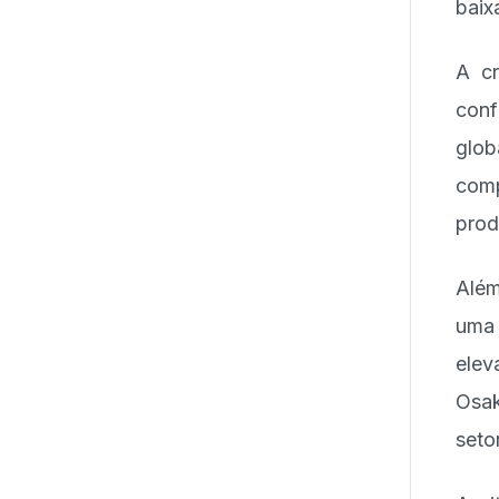
baix
A cr
conf
glo
com
prod
Além
uma
elev
Osak
seto