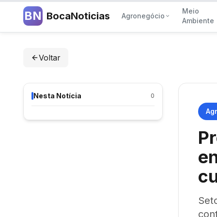
Meio
BN
BocaNoticias
Agronegócio
Ambiente
Voltar
Nesta Notícia
0
Ag
Pr
en
cu
Seto
conf