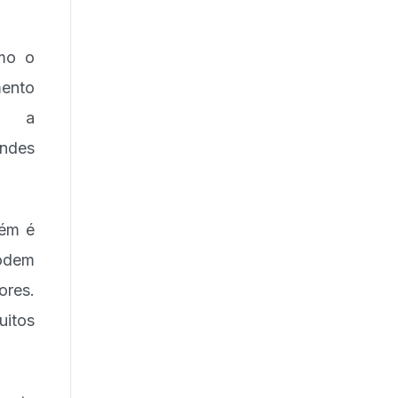
omo o
mento
do a
ndes
bém é
odem
ores.
uitos