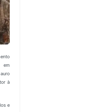
mento
is em
Mauro
tor à
dos e