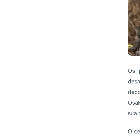
Os p
desa
deco
Osak
sua 
O ce