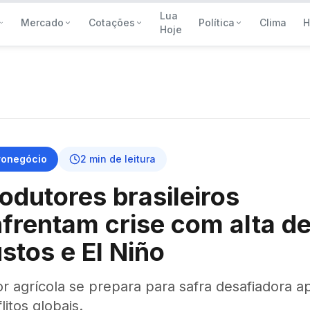
Lua
Mercado
Cotações
Política
Clima
H
Hoje
ronegócio
2
min de leitura
odutores brasileiros
frentam crise com alta d
stos e El Niño
r agrícola se prepara para safra desafiadora a
litos globais.