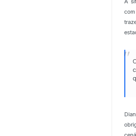
A si
com 
traz
esta
"
O
c
q
Dian
obri
cen