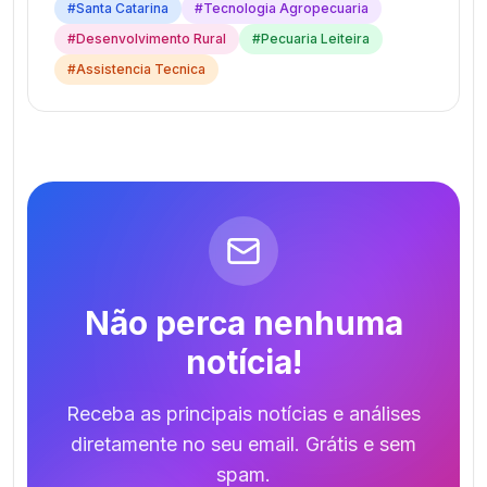
#
Santa Catarina
#
Tecnologia Agropecuaria
#
Desenvolvimento Rural
#
Pecuaria Leiteira
#
Assistencia Tecnica
Não perca nenhuma
notícia!
Receba as principais notícias e análises
diretamente no seu email. Grátis e sem
spam.