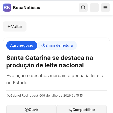
BN
BocaNoticias
Voltar
Agronegócio
2
min de leitura
Santa Catarina se destaca na
produção de leite nacional
Evolução e desafios marcam a pecuária leiteira
no Estado
Gabriel Rodrigues
09 de julho de 2026 às 15:15
Ouvir
Compartilhar