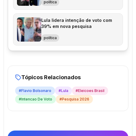
política
Lula lidera intenção de voto com
39% em nova pesquisa
política
Tópicos Relacionados
#
Flavio Bolsonaro
#
Lula
#
Eleicoes Brasil
#
Intencao De Voto
#
Pesquisa 2026