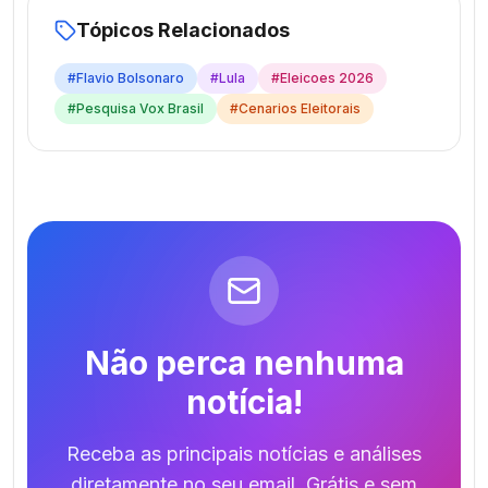
Tópicos Relacionados
#
Flavio Bolsonaro
#
Lula
#
Eleicoes 2026
#
Pesquisa Vox Brasil
#
Cenarios Eleitorais
Não perca nenhuma
notícia!
Receba as principais notícias e análises
diretamente no seu email. Grátis e sem