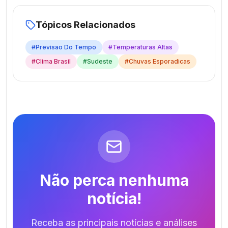
Tópicos Relacionados
#
Previsao Do Tempo
#
Temperaturas Altas
#
Clima Brasil
#
Sudeste
#
Chuvas Esporadicas
Não perca nenhuma
notícia!
Receba as principais notícias e análises