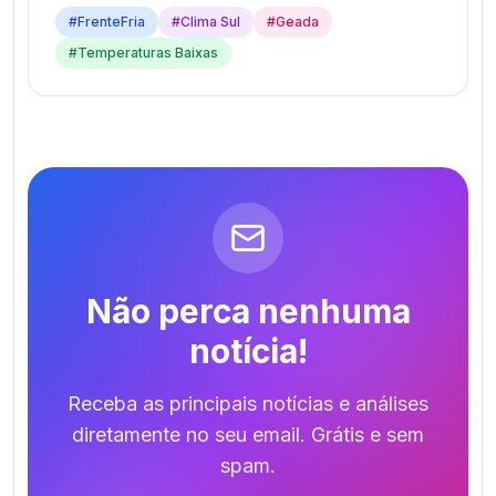
#
FrenteFria
#
Clima Sul
#
Geada
#
Temperaturas Baixas
Não perca nenhuma
notícia!
Receba as principais notícias e análises
diretamente no seu email. Grátis e sem
spam.